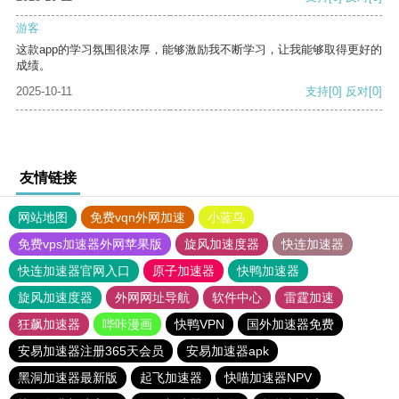
游客
这款app的学习氛围很浓厚，能够激励我不断学习，让我能够取得更好的
成绩。
2025-10-11
支持
[0]
反对
[0]
友情链接
网站地图
免费vqn外网加速
小蓝鸟
免费vps加速器外网苹果版
旋风加速度器
快连加速器
快连加速器官网入口
原子加速器
快鸭加速器
旋风加速度器
外网网址导航
软件中心
雷霆加速
狂飙加速器
哔咔漫画
快鸭VPN
国外加速器免费
安易加速器注册365天会员
安易加速器apk
黑洞加速器最新版
起飞加速器
快喵加速器NPV