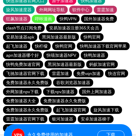
快连加速器官网入口
原子加速器
快鸭加速器
旋风加速度器
外网网址导航
软件中心
雷霆加速
狂飙加速器
哔咔漫画
快鸭VPN
国外加速器免费
clash节点订阅免费
安易加速器注册365天会员
安易加速器apk
黑洞加速器最新版
快鸭官网
起飞加速器
快柠檬
快鸭官网
快鸭加速器下载官网苹果
apn加速器哪个好
快喵加速器NPV
快鸭加速器
快鸭免费加速官网
黑洞加速器最新版
蚂蚁加速官网
飞驰加速器官网下载
雷霆加速
免费vqn加速
快连官网
免费加速器永久免费版
谷歌浏览器加速器
外网加速npv下载
下载npv加速器
国外上网加速器
免费加速器大全
免费加速器永久免费版
免费加速器永久免费版
起飞加速器官网
旋风加速下载
雷霆加速器官网下载
银河加速器
安卓加速器梯子
起飞加速器app下载
夏时加速器
永久免费使用的加速器
下载