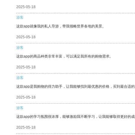
2025-05-18
游客
这款app就像我的私人导游，带我领略世界各地的美景。
2025-05-18
游客
这款app的商品种类非常丰富，可以满足我所有的购物需求。
2025-05-18
游客
这款app是我购物的得力助手，让我能够找到最优惠的价格，买到最合适
2025-05-18
游客
这款app的学习氛围很浓厚，能够激励我不断学习，让我能够取得更好的成
2025-05-18