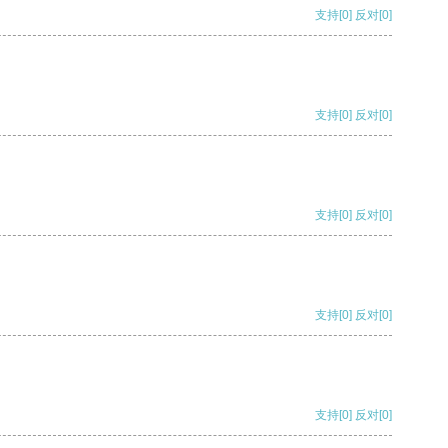
支持
[0]
反对
[0]
支持
[0]
反对
[0]
支持
[0]
反对
[0]
支持
[0]
反对
[0]
支持
[0]
反对
[0]