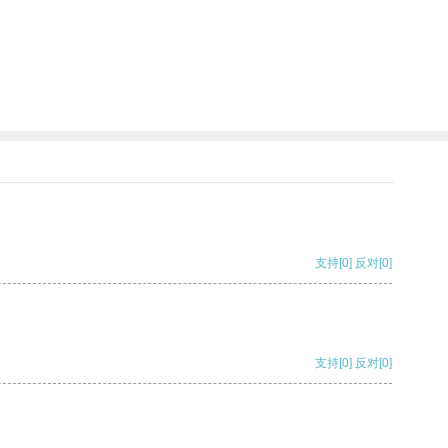
支持
[0]
反对
[0]
支持
[0]
反对
[0]