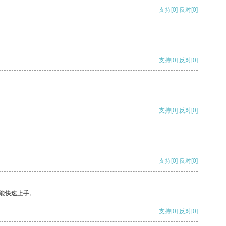
支持
[0]
反对
[0]
支持
[0]
反对
[0]
支持
[0]
反对
[0]
支持
[0]
反对
[0]
能快速上手。
支持
[0]
反对
[0]