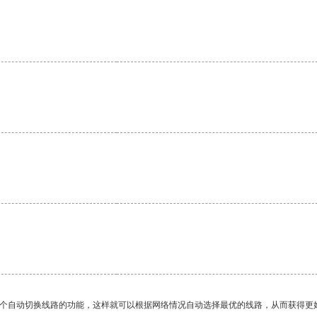
一个自动切换线路的功能，这样就可以根据网络情况自动选择最优的线路，从而获得更