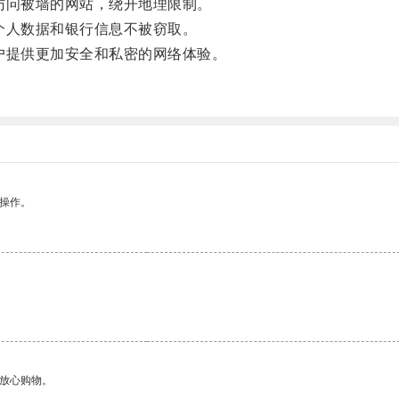
问被墙的网站，绕开地理限制。
人数据和银行信息不被窃取。
提供更加安全和私密的网络体验。
悉操作。
够放心购物。