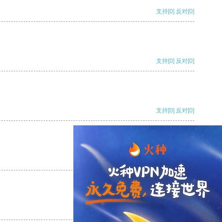
支持
[0]
反对
[0]
支持
[0]
反对
[0]
支持
[0]
反对
[0]
支持
[0]
反对
[0]
支持
[0]
反对
[0]