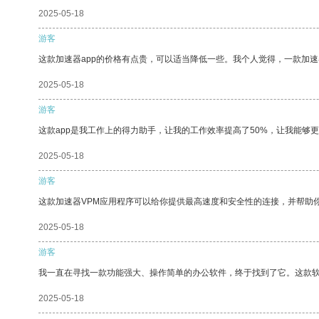
2025-05-18
游客
这款加速器app的价格有点贵，可以适当降低一些。我个人觉得，一款加速
2025-05-18
游客
这款app是我工作上的得力助手，让我的工作效率提高了50%，让我能够
2025-05-18
游客
这款加速器VPM应用程序可以给你提供最高速度和安全性的连接，并帮助
2025-05-18
游客
我一直在寻找一款功能强大、操作简单的办公软件，终于找到了它。这款
2025-05-18