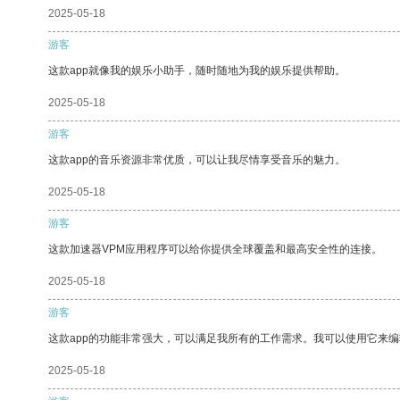
2025-05-18
游客
这款app就像我的娱乐小助手，随时随地为我的娱乐提供帮助。
2025-05-18
游客
这款app的音乐资源非常优质，可以让我尽情享受音乐的魅力。
2025-05-18
游客
这款加速器VPM应用程序可以给你提供全球覆盖和最高安全性的连接。
2025-05-18
游客
这款app的功能非常强大，可以满足我所有的工作需求。我可以使用它来
2025-05-18