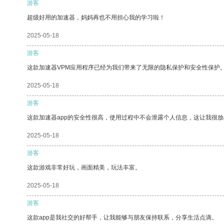
游客
超级好用的加速器，妈妈再也不用担心我的学习啦！
2025-05-18
游客
这款加速器VPM应用程序已经为我们带来了无限的隐私保护和安全性保护
2025-05-18
游客
这款加速器app的安全性很高，使用过程中不会泄露个人信息，这让我很
2025-05-18
游客
这款游戏非常好玩，画面精美，玩法丰富。
2025-05-18
游客
这款app是我社交的好帮手，让我能够与朋友保持联系，分享生活点滴。