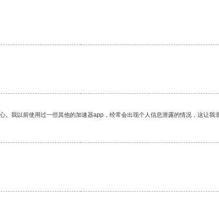
。
放心。我以前使用过一些其他的加速器app，经常会出现个人信息泄露的情况，这让我