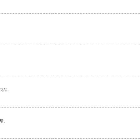
的商品。
绩。